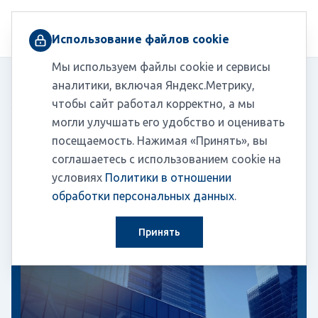
+7 (495) 230-03-10
Использование файлов cookie
Мы используем файлы cookie и сервисы
Главная
/
Пресс-центр
/
Новости
аналитики, включая Яндекс.Метрику,
Взносы с МРОТ за директора: ФНС выпустило
/
чтобы сайт работал корректно, а мы
официальные разъяснения
могли улучшать его удобство и оценивать
посещаемость. Нажимая «Принять», вы
соглашаетесь с использованием cookie на
Новости
25.12.2025
условиях
Политики в отношении
обработки персональных данных
.
Принять