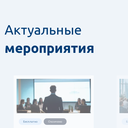
Актуальные
мероприятия
Бесплатно
Окончено
Б