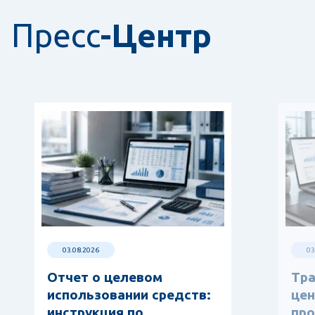
Пресс
-Центр
03.08.2026
03
Отчет о целевом
Тр
использовании средств:
цен
инструкция по
про