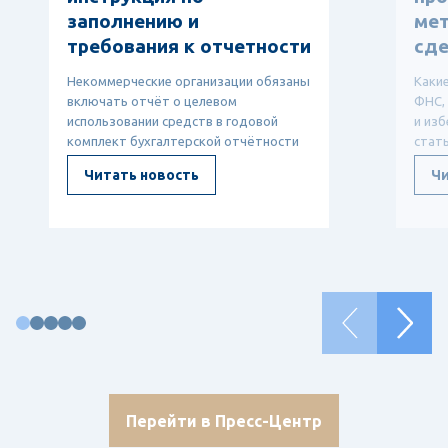
заполнению и
мет
требования к отчетности
сде
Некоммерческие организации обязаны
Каки
включать отчёт о целевом
ФНС,
использовании средств в годовой
и изб
комплект бухгалтерской отчётности
стат
— он показывает, откуда ...
ТЦО, 
Читать новость
Чи
Перейти в Пресс-Центр