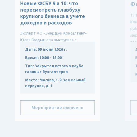
Новые ФСБУ 9 и 10: что
Ф
пересмотреть главбуху
15 
крупного бизнеса в учете
Кон
доходов и расходов
ра
Эксперт АО «Энерджи Консалтинг»
мер
Юлия Гладышева выступила с
пре
докладом о влиянии новых ФСБУ
Дата:
09 июня 2026 г.
9/2025 и ФСБУ 10/2026 на учетную
Время:
10:00 - 15:00
политику крупных компаний, р...
Тип:
Закрытая встреча клуба
главных бухгалтеров
Место:
Москва, 1-й Земельный
переулок, д. 1
Мероприятие окончено