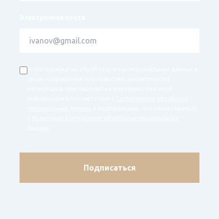
Электронная почта
Я согласен(на) на обработку моих персональных данных в
целях направления мне новостей, аналитических
материалов, приглашений на мероприятия и иной
информации в соответствии с
Согласием на обработку
персональных данных
и подтверждаю, что ознакомлен(а)
с
Политикой в отношении обработки персональных
данных
.
Подписаться