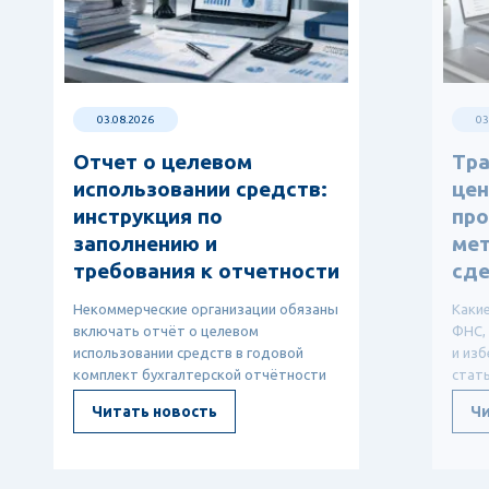
03.08.2026
03
Отчет о целевом
Тр
использовании средств:
цен
инструкция по
про
заполнению и
мет
требования к отчетности
сде
Некоммерческие организации обязаны
Каки
включать отчёт о целевом
ФНС,
использовании средств в годовой
и изб
комплект бухгалтерской отчётности
стат
— он показывает, откуда ...
ТЦО, 
Читать новость
Чи