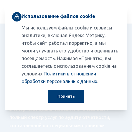
+7 (495) 230-03-10
Использование файлов cookie
Мы используем файлы cookie и сервисы
аналитики, включая Яндекс.Метрику,
чтобы сайт работал корректно, а мы
Главная
/
Услуги
/
Аудиторские услуги
могли улучшать его удобство и оценивать
/
Аудит отчетности специального назначения
посещаемость. Нажимая «Принять», вы
соглашаетесь с использованием cookie на
Аудит отчетности
условиях
Политики в отношении
специального
обработки персональных данных
.
назначения
Принять
Эксперты Энерджи Консалтинг оказывают
полный спектр услуг по аудиту отчетности,
составленной по специальным правилам