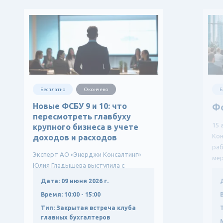
Бесплатно
Окончено
Б
Новые ФСБУ 9 и 10: что
Ф
пересмотреть главбуху
15 
крупного бизнеса в учете
Кон
доходов и расходов
ра
Эксперт АО «Энерджи Консалтинг»
мер
Юлия Гладышева выступила с
пре
докладом о влиянии новых ФСБУ
Дата:
09 июня 2026 г.
9/2025 и ФСБУ 10/2026 на учетную
Время:
10:00 - 15:00
политику крупных компаний, р...
Тип:
Закрытая встреча клуба
главных бухгалтеров