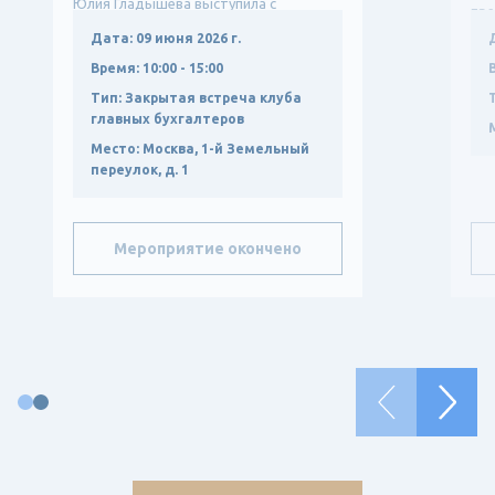
Юлия Гладышева выступила с
пре
докладом о влиянии новых ФСБУ
Дата:
09 июня 2026 г.
9/2025 и ФСБУ 10/2026 на учетную
Время:
10:00 - 15:00
политику крупных компаний, р...
Тип:
Закрытая встреча клуба
главных бухгалтеров
Место:
Москва, 1-й Земельный
переулок, д. 1
Мероприятие окончено