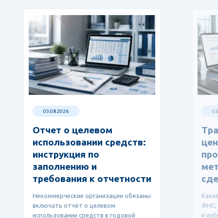
03.08.2026
03
Отчет о целевом
Тр
использовании средств:
цен
инструкция по
про
заполнению и
мет
требования к отчетности
сде
Некоммерческие организации обязаны
Каки
включать отчёт о целевом
ФНС,
использовании средств в годовой
и изб