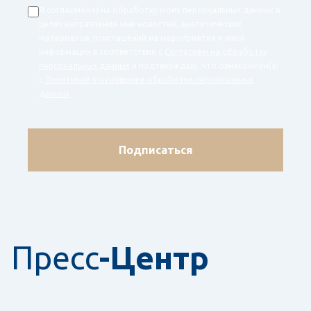
Я согласен(на) на обработку моих персональных данных в
целях направления мне новостей, аналитических
материалов, приглашений на мероприятия и иной
информации в соответствии с
Согласием на обработку
персональных данных
и подтверждаю, что ознакомлен(а)
с
Политикой в отношении обработки персональных
данных
.
Подписаться
Пресс
-Центр