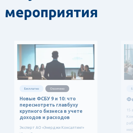
мероприятия
Бесплатно
Окончено
Б
Новые ФСБУ 9 и 10: что
Ф
пересмотреть главбуху
15 
крупного бизнеса в учете
Кон
доходов и расходов
ра
Эксперт АО «Энерджи Консалтинг»
мер