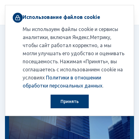
+7 (495) 230-03-10
Использование файлов cookie
Мы используем файлы cookie и сервисы
Главная
/
Пресс-центр
/
Новости
аналитики, включая Яндекс.Метрику,
Организациям финансового рынка нужно сдать отчет по
/
чтобы сайт работал корректно, а мы
стандарту ОЭСР не позднее 1 июня
могли улучшать его удобство и оценивать
посещаемость. Нажимая «Принять», вы
соглашаетесь с использованием cookie на
Новости
13.05.2026
условиях
Политики в отношении
обработки персональных данных
.
Принять