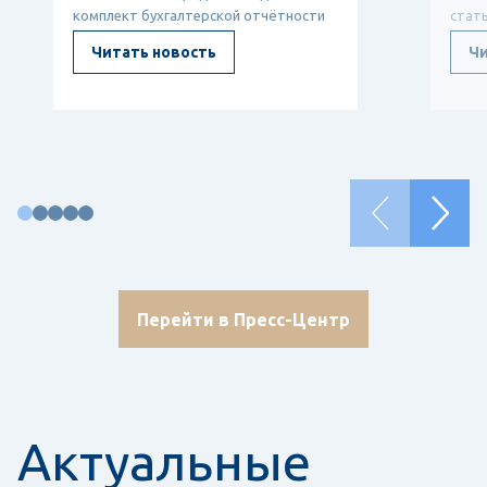
комплект бухгалтерской отчётности
стат
— он показывает, откуда ...
ТЦО, 
Читать новость
Чи
Перейти в Пресс-Центр
Актуальные