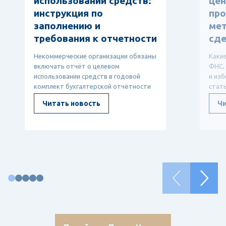
использовании средств:
цен
инструкция по
про
заполнению и
мет
требования к отчетности
сде
Некоммерческие организации обязаны
Каки
включать отчёт о целевом
ФНС,
использовании средств в годовой
и изб
комплект бухгалтерской отчётности
стат
— он показывает, откуда ...
ТЦО, 
Читать новость
Чи