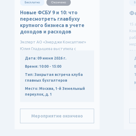
Бесплатно
Окончено
Б
Новые ФСБУ 9 и 10: что
Ф
пересмотреть главбуху
15 
крупного бизнеса в учете
Кон
доходов и расходов
ра
Эксперт АО «Энерджи Консалтинг»
мер
Юлия Гладышева выступила с
пре
докладом о влиянии новых ФСБУ
Дата:
09 июня 2026 г.
9/2025 и ФСБУ 10/2026 на учетную
Время:
10:00 - 15:00
политику крупных компаний, р...
Тип:
Закрытая встреча клуба
главных бухгалтеров
Место:
Москва, 1-й Земельный
переулок, д. 1
Мероприятие окончено