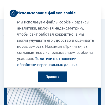
+7 (495) 230-03-10
Использование файлов cookie
Мы используем файлы cookie и сервисы
Главная
/
Пресс-центр
/
Новости
аналитики, включая Яндекс.Метрику,
Анализ финансовой деятельности доступен через ЛК
/
чтобы сайт работал корректно, а мы
ФНС
могли улучшать его удобство и оценивать
посещаемость. Нажимая «Принять», вы
соглашаетесь с использованием cookie на
Новости
19.02.2026
условиях
Политики в отношении
обработки персональных данных
.
Принять