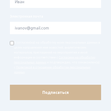
Электронная почта
Я согласен(на) на обработку моих персональных данных в
целях направления мне новостей, аналитических
материалов, приглашений на мероприятия и иной
информации в соответствии с
Согласием на обработку
персональных данных
и подтверждаю, что ознакомлен(а)
с
Политикой в отношении обработки персональных
данных
.
Подписаться