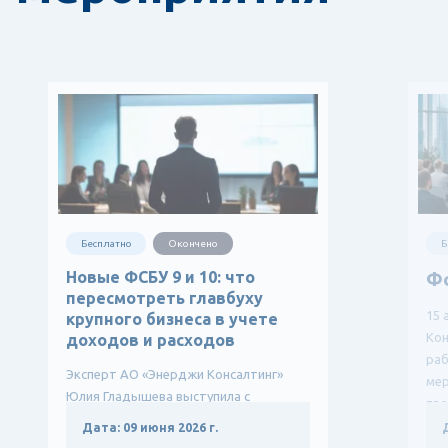
Бесплатно
Окончено
Б
Новые ФСБУ 9 и 10: что
Ф
пересмотреть главбуху
15 
крупного бизнеса в учете
Кон
доходов и расходов
ра
Эксперт АО «Энерджи Консалтинг»
мер
Юлия Гладышева выступила с
пре
докладом о влиянии новых ФСБУ
Дата:
09 июня 2026 г.
9/2025 и ФСБУ 10/2026 на учетную