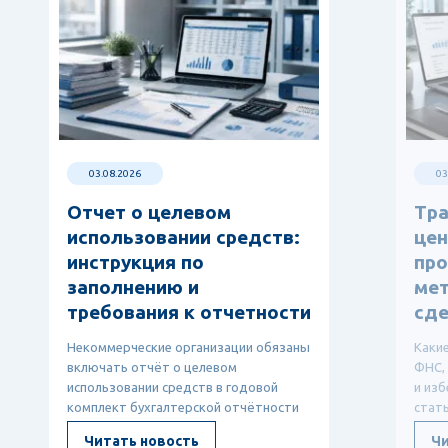
03.08.2026
03
Отчет о целевом
Тр
использовании средств:
цен
инструкция по
про
заполнению и
мет
требования к отчетности
сде
Некоммерческие организации обязаны
Каки
включать отчёт о целевом
ФНС,
использовании средств в годовой
и изб
комплект бухгалтерской отчётности
стат
— он показывает, откуда ...
ТЦО, 
Читать новость
Чи