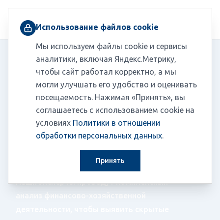
+7 (495) 230-03-10
Использование файлов cookie
Мы используем файлы cookie и сервисы
аналитики, включая Яндекс.Метрику,
чтобы сайт работал корректно, а мы
Главная
/
Услуги
/
Финансовый консалтинг
могли улучшать его удобство и оценивать
/
Анализ финансово-хозяйственной деятельности
посещаемость. Нажимая «Принять», вы
соглашаетесь с использованием cookie на
Анализ финансово-
условиях
Политики в отношении
хозяйственной
обработки персональных данных
.
деятельности
Принять
Наши эксперты проведут комплексный
анализ финансово-хозяйственной
деятельности, чтобы выявить скрытые