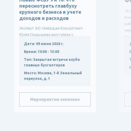
Ф
пересмотреть главбуху
15 
крупного бизнеса в учете
Кон
доходов и расходов
ра
Эксперт АО «Энерджи Консалтинг»
мер
Юлия Гладышева выступила с
пре
докладом о влиянии новых ФСБУ
Дата:
09 июня 2026 г.
9/2025 и ФСБУ 10/2026 на учетную
Время:
10:00 - 15:00
политику крупных компаний, р...
Тип:
Закрытая встреча клуба
главных бухгалтеров
Место:
Москва, 1-й Земельный
переулок, д. 1
Мероприятие окончено