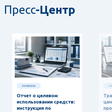
Пресс
-Центр
03.08.2026
03
Отчет о целевом
Тр
использовании средств:
цен
инструкция по
про