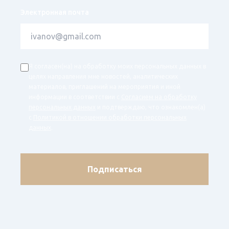
Электронная почта
Я согласен(на) на обработку моих персональных данных в
целях направления мне новостей, аналитических
материалов, приглашений на мероприятия и иной
информации в соответствии с
Согласием на обработку
персональных данных
и подтверждаю, что ознакомлен(а)
с
Политикой в отношении обработки персональных
данных
.
Подписаться