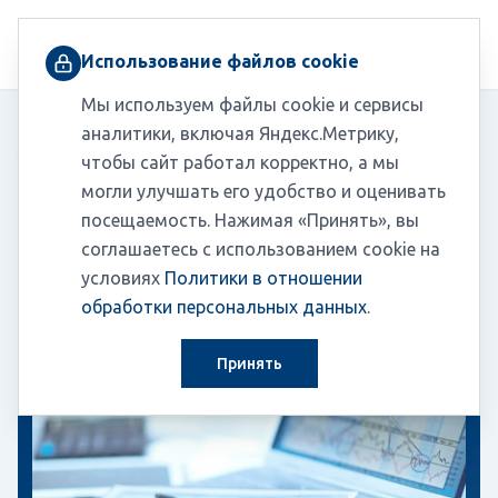
+7 (495) 230-03-10
Использование файлов cookie
Мы используем файлы cookie и сервисы
Главная
/
Пресс-центр
/
Новости
аналитики, включая Яндекс.Метрику,
/
ФНС обновила контрольные соотношения для РСВ
чтобы сайт работал корректно, а мы
могли улучшать его удобство и оценивать
посещаемость. Нажимая «Принять», вы
соглашаетесь с использованием cookie на
Новости
02.03.2026
условиях
Политики в отношении
обработки персональных данных
.
Принять