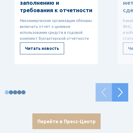
заполнению и
мет
требования к отчетности
сде
Некоммерческие организации обязаны
Каки
включать отчёт о целевом
ФНС,
использовании средств в годовой
и изб
комплект бухгалтерской отчётности
стат
— он показывает, откуда ...
ТЦО, 
Читать новость
Чи
Перейти в Пресс-Центр